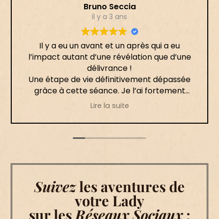
Bruno Seccia
il y a 3 ans
Il y a eu un avant et un après qui a eu
l’impact autant d’une révélation que d’une
délivrance !
Une étape de vie définitivement dépassée
grâce à cette séance. Je l’ai fortement
ressenti le jour même, puis les semaines
Lire la suite
suivantes ont permis la mise en place de ce
processus.
Merci infiniment 🙏🏻
Suivez
les aventures de
votre Lady
sur les
Réseaux Sociaux
: