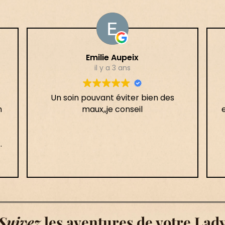
Emilie Aupeix
il y a 3 ans
Un soin pouvant éviter bien des
n
maux,,je conseil
e
e,
Suivez
les aventures de votre Lad