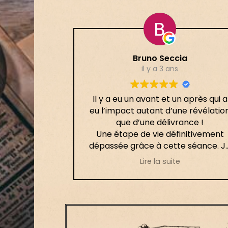
Bruno Seccia
il y a 3 ans
Il y a eu un avant et un après qui a
eu l’impact autant d’une révélatio
que d’une délivrance !
Une étape de vie définitivement
dépassée grâce à cette séance. J
l’ai fortement ressenti le jour mêm
Lire la suite
puis les semaines suivantes ont
permis la mise en place de ce
processus.
Merci infiniment 🙏🏻