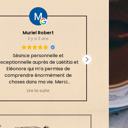
Muriel Robert
il y a 3 ans
Séance personnelle et
Un joli voyag
exceptionnelle auprès de Laëtitia et
accompag
Eléonore qui m’a permise de
binôm
comprendre énormément de
complé
choses dans ma vie. Merci
bienveillanc
beaucoup pour leur
que je reco
Lire la suite
accompagnement et leur
par le con
gentillesse 🙏
par le 
y