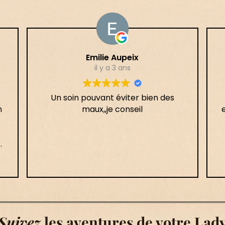
Emilie Aupeix
il y a 3 ans
Un soin pouvant éviter bien des
n
maux,,je conseil
e
e,
Suivez
les aventures de votre Lad