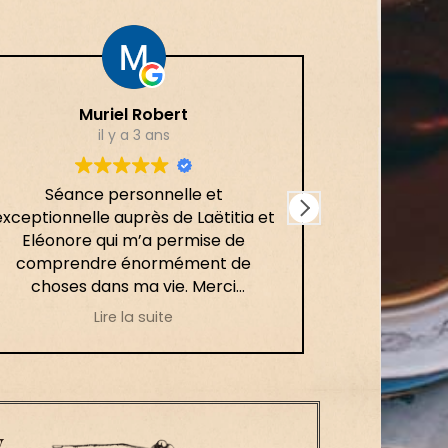
Muriel Robert
il y a 3 ans
Séance personnelle et
Un joli voyag
exceptionnelle auprès de Laëtitia et
accompag
Eléonore qui m’a permise de
binôm
comprendre énormément de
complé
choses dans ma vie. Merci
bienveillanc
beaucoup pour leur
que je reco
Lire la suite
accompagnement et leur
par le con
gentillesse 🙏
par le 
y