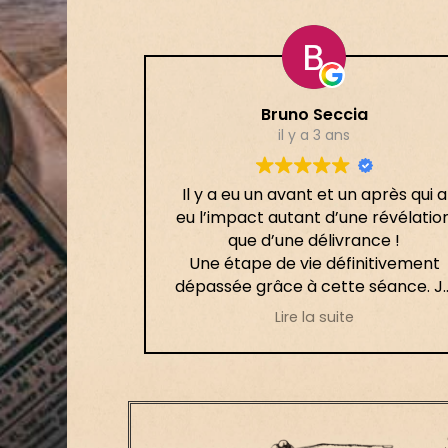
Bruno Seccia
il y a 3 ans
Il y a eu un avant et un après qui a
eu l’impact autant d’une révélatio
que d’une délivrance !
Une étape de vie définitivement
dépassée grâce à cette séance. J
l’ai fortement ressenti le jour mêm
Lire la suite
puis les semaines suivantes ont
permis la mise en place de ce
processus.
Merci infiniment 🙏🏻