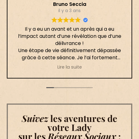
Bruno Seccia
il y a 3 ans
Il y a eu un avant et un après qui a eu
l’impact autant d’une révélation que d’une
délivrance !
Une étape de vie définitivement dépassée
grâce à cette séance. Je l’ai fortement
ressenti le jour même, puis les semaines
Lire la suite
suivantes ont permis la mise en place de ce
processus.
Merci infiniment 🙏🏻
Suivez
les aventures de
votre Lady
sur les
Réseaux Sociaux
: