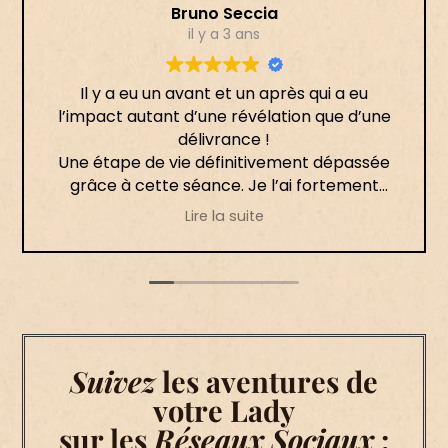
Bruno Seccia
il y a 3 ans
Il y a eu un avant et un après qui a eu
l’impact autant d’une révélation que d’une
délivrance !
Une étape de vie définitivement dépassée
grâce à cette séance. Je l’ai fortement
ressenti le jour même, puis les semaines
Lire la suite
suivantes ont permis la mise en place de ce
processus.
Merci infiniment 🙏🏻
Suivez
les aventures de
votre Lady
sur les
Réseaux Sociaux
: