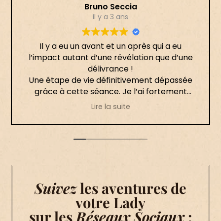
Bruno Seccia
il y a 3 ans
Il y a eu un avant et un après qui a eu
l’impact autant d’une révélation que d’une
délivrance !
Une étape de vie définitivement dépassée
grâce à cette séance. Je l’ai fortement
ressenti le jour même, puis les semaines
Lire la suite
suivantes ont permis la mise en place de ce
processus.
Merci infiniment 🙏🏻
Suivez
les aventures de
votre Lady
sur les
Réseaux Sociaux
: