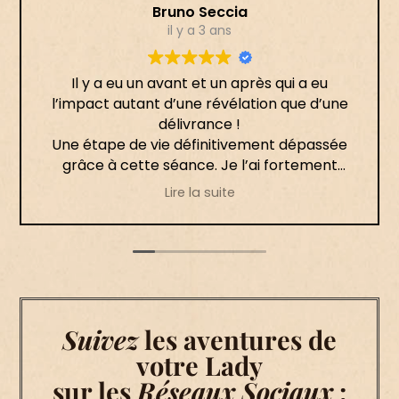
Bruno Seccia
il y a 3 ans
Il y a eu un avant et un après qui a eu
l’impact autant d’une révélation que d’une
délivrance !
Une étape de vie définitivement dépassée
grâce à cette séance. Je l’ai fortement
ressenti le jour même, puis les semaines
Lire la suite
suivantes ont permis la mise en place de ce
processus.
Merci infiniment 🙏🏻
Suivez
les aventures de
votre Lady
sur les
Réseaux Sociaux
: